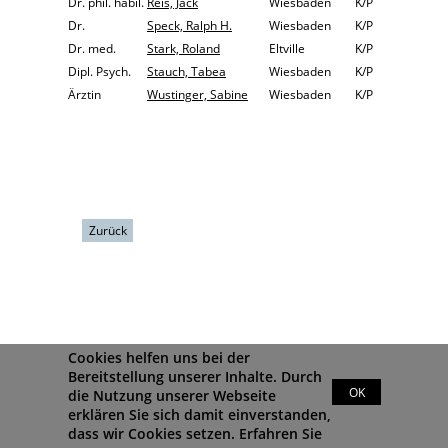
Dr. phil. habil.
Reis, Jack
Wiesbaden
K/P
Dr.
Speck, Ralph H.
Wiesbaden
K/P
Dr. med.
Stark, Roland
Eltville
K/P
Dipl. Psych.
Stauch, Tabea
Wiesbaden
K/P
Ärztin
Wustinger, Sabine
Wiesbaden
K/P
Zurück
Cookies helfen uns bei der
Bereitstellung unserer Inhalte. Durch
OK
die Nutzung unserer Webseite
erklären Sie sich damit einverstanden,
dass wir Cookies setzen.
Erfahren Sie