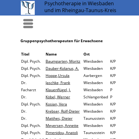
Psychotherapie in Wiesbaden
und im Rheingau-Taunus-Kreis
Menü
Gruppenpsychotherapeuten für Erwachsene
Titel
Name
Ort
Dipl. Psych.
Baumgarten, Moritz
Wiesbaden
K/P
Dipl. Psych.
Dauber-Kolanus, A.
Wiesbaden
K/P
Dipl. Psych.
Hoppe,Ursula
Aarbergen
K/P
Dr.
Jaschke, Frank
Wiesbaden
K/P
Facharzt
Klauenflügel, J.
Wiesbaden
P
Dr.
Köbel, Werner
Schlangenbad
P
Dipl. Psych.
Kosian, Vera
Wiesbaden
K/P
Dr.
Krebser, Rolf-Dieter
Wiesbaden
K/P
Dr.
Matthes, Dieter
Taunusstein
K/P
Dipl. Psych.
Meyersen, Annette
Wiesbaden
K/P
Dipl. Psych.
Pimenidou, Anatoli
Taunusstein
K/P