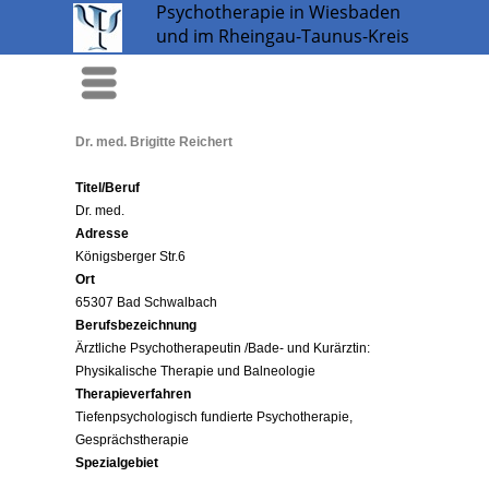
Psychotherapie in Wiesbaden
und im Rheingau-Taunus-Kreis
Menü
Dr. med. Brigitte Reichert
Titel/Beruf
Dr. med.
Adresse
Königsberger Str.6
Ort
65307 Bad Schwalbach
Berufsbezeichnung
Ärztliche Psychotherapeutin /Bade- und Kurärztin:
Physikalische Therapie und Balneologie
Therapieverfahren
Tiefenpsychologisch fundierte Psychotherapie,
Gesprächstherapie
Spezialgebiet