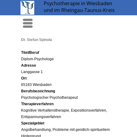
Psychotherapie in Wiesbaden
und im Rheingau-Taunus-Kreis
Menü
Dr. Stefan Spinola
Titel/Beruf
Diplom-Psychologe
Adresse
Langgasse 1
Ort
65183 Wiesbaden
Berufsbezeichnung
Psychologischer Psychotherapeut
Therapieverfahren
Kognitive Verhaltenstherapie, Expositionsverfahren,
Entspannungsverfahren
Spezialgebiet
Angstbehandlung, Probleme mit geistlich-spirituellem
Hintergrund