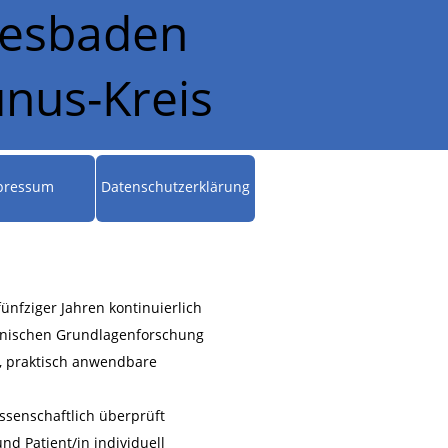
Wiesbaden
nus-Kreis
pressum
Datenschutzerklärung
fünfziger Jahren kontinuierlich
zinischen Grundlagenforschung
s, praktisch anwendbare
ssenschaftlich überprüft
d Patient/in individuell