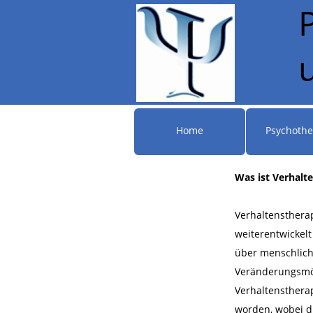
Home
Psychothe
Was ist Verhalt
Verhaltenstherap
weiterentwickel
über menschlich
Veränderungsmög
Verhaltenstherap
worden, wobei di